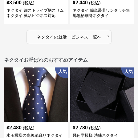
¥
3,500
¥
2,440
(税込)
(税込)
ネクタイ 細ストライプ柄スリム
ネクタイ 簡単装着ワンタッチ無
ネクタイ 就活ビジネス対応
地無柄細身ネクタイ
›
ネクタイ
の
就活・ビジネス
一覧へ
ネクタイお呼ばれのおすすめアイテム
人気
人気
¥
2,480
¥
2,780
(税込)
(税込)
水玉模様の高級絹織りネクタイ
幾何学模様 洗練ネクタイ