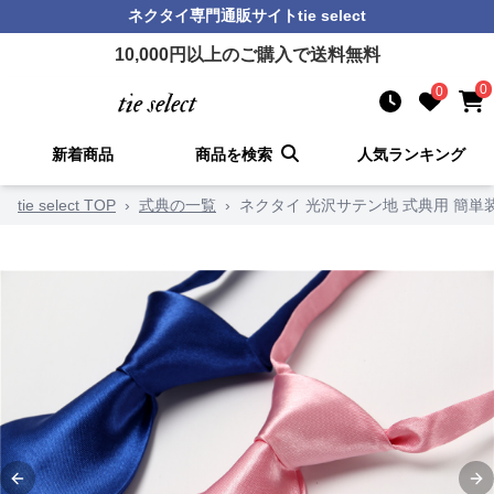
ネクタイ
専門通販サイト
tie select
10,000
円以上のご購入で送料無料
0
0
新着商品
商品を検索
人気ランキング
tie select TOP
›
式典の一覧
›
ネクタイ 光沢サテン地 式典用 簡単
Previous slide
Ne