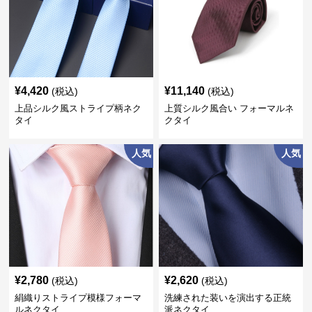
¥
4,420
¥
11,140
(税込)
(税込)
上品シルク風ストライプ柄ネク
上質シルク風合い フォーマルネ
タイ
クタイ
人気
人気
¥
2,780
¥
2,620
(税込)
(税込)
絹織りストライプ模様フォーマ
洗練された装いを演出する正統
ルネクタイ
派ネクタイ