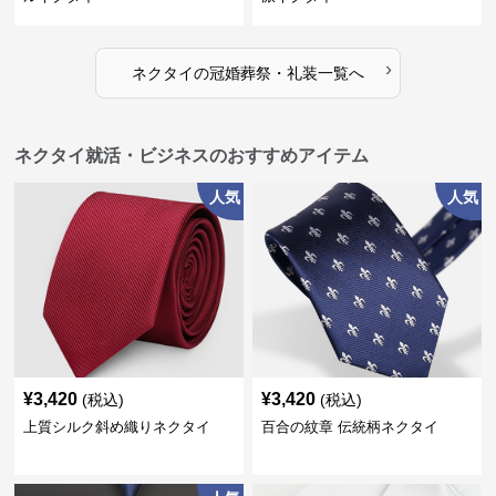
›
ネクタイ
の
冠婚葬祭・礼装
一覧へ
ネクタイ就活・ビジネスのおすすめアイテム
人気
人気
¥
3,420
¥
3,420
(税込)
(税込)
上質シルク斜め織りネクタイ
百合の紋章 伝統柄ネクタイ