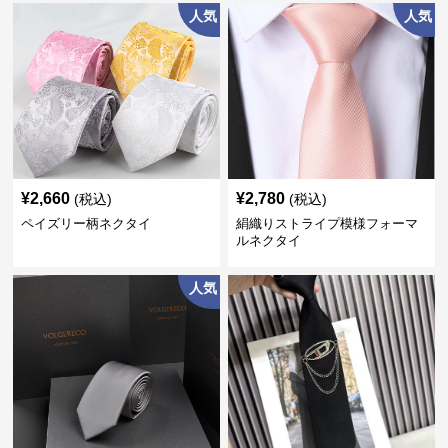
人気
人気
¥
2,660
¥
2,780
(税込)
(税込)
ペイズリー柄ネクタイ
絹織りストライプ模様フォーマ
ルネクタイ
人気