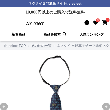
ネクタイ
専門通販サイト
tie select
10,000
円以上のご購入で送料無料
0
0
新着商品
商品を検索
人気ランキング
tie select TOP
›
その他の一覧
›
ネクタイ 自転車モチーフ総柄ネク
Previous slide
Ne