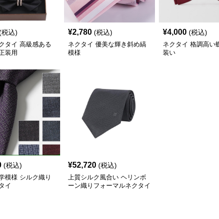
¥
2,780
¥
4,000
(税込)
(税込)
(税込)
クタイ 高級感ある
ネクタイ 優美な輝き斜め縞
ネクタイ 格調高い
正装用
模様
装い
0
¥
52,720
(税込)
(税込)
学模様 シルク織り
上質シルク風合い ヘリンボ
タイ
ーン織りフォーマルネクタイ