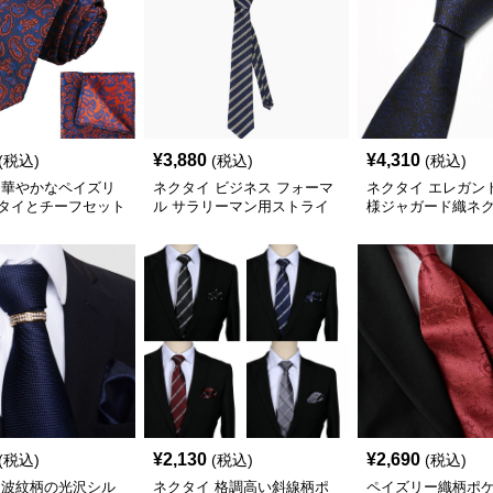
¥
3,880
¥
4,310
(税込)
(税込)
(税込)
 華やかなペイズリ
ネクタイ ビジネス フォーマ
ネクタイ エレガン
タイとチーフセット
ル サラリーマン用ストライ
様ジャガード織ネ
プ
¥
2,130
¥
2,690
(税込)
(税込)
(税込)
 波紋柄の光沢シル
ネクタイ 格調高い斜線柄ポ
ペイズリー織柄ポ