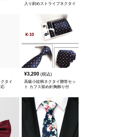
イ
入り斜めストライプネクタイ
¥
3,200
(税込)
ネクタイ
高級小紋柄ネクタイ贈答セッ
対応
ト カフス留め針胸飾り付