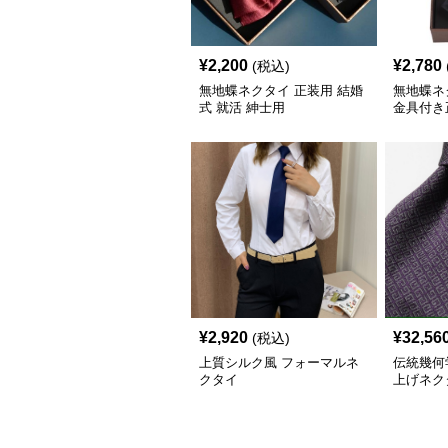
¥
2,200
¥
2,780
(税込)
無地蝶ネクタイ 正装用 結婚
無地蝶ネ
式 就活 紳士用
金具付き
¥
2,920
¥
32,56
(税込)
上質シルク風 フォーマルネ
伝統幾何
クタイ
上げネク