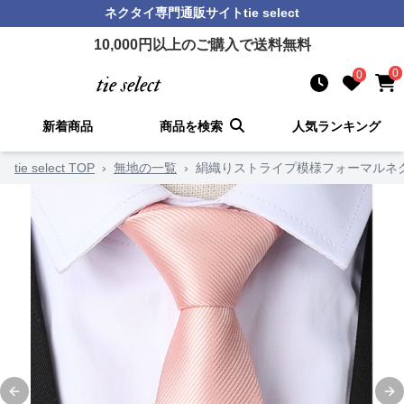
ネクタイ
専門通販サイト
tie select
10,000
円以上のご購入で送料無料
0
0
新着商品
商品を検索
人気ランキング
tie select TOP
›
無地の一覧
›
絹織りストライプ模様フォーマルネ
Previous slide
Ne