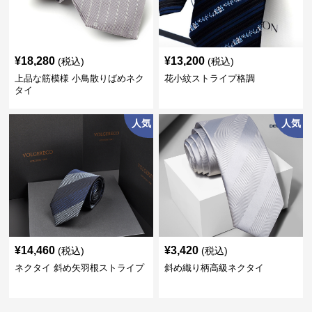
¥
18,280
¥
13,200
(税込)
(税込)
上品な筋模様 小鳥散りばめネク
花小紋ストライプ格調
タイ
人気
人気
¥
14,460
¥
3,420
(税込)
(税込)
ネクタイ 斜め矢羽根ストライプ
斜め織り柄高級ネクタイ