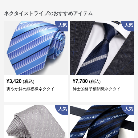
ネクタイストライプのおすすめアイテム
人気
人気
¥
3,420
¥
7,780
(税込)
(税込)
爽やか斜め縞模様ネクタイ
紳士的格子柄絹織ネクタイ
人気
人気