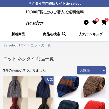
ネクタイ
専門通販サイト
tie select
10,000
円以上のご購入で送料無料
0
0
新着商品
商品を検索
人気ランキング
tie select TOP
›
ニットの一覧
ニット ネクタイ 商品一覧
3
件の商品が見つかりました
人気