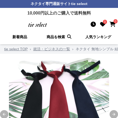
ネクタイ
専門通販サイト
tie select
10,000
円以上のご購入で送料無料
0
0
新着商品
商品を検索
人気ランキング
tie select TOP
›
就活・ビジネスの一覧
›
ネクタイ 無地シンプル 
Previous slide
Ne