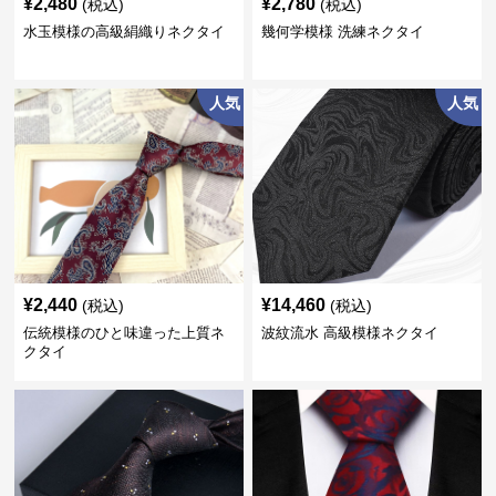
¥
2,480
¥
2,780
(税込)
(税込)
水玉模様の高級絹織りネクタイ
幾何学模様 洗練ネクタイ
人気
人気
¥
2,440
¥
14,460
(税込)
(税込)
伝統模様のひと味違った上質ネ
波紋流水 高級模様ネクタイ
クタイ