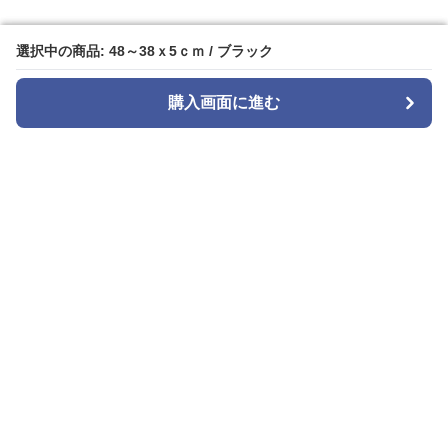
選択中の商品: 48～38ｘ5ｃｍ / ブラック
選択中の商品: 48～38ｘ5ｃｍ / ブラック
購入画面に進む
購入画面に進む
tie select
について
会社概要