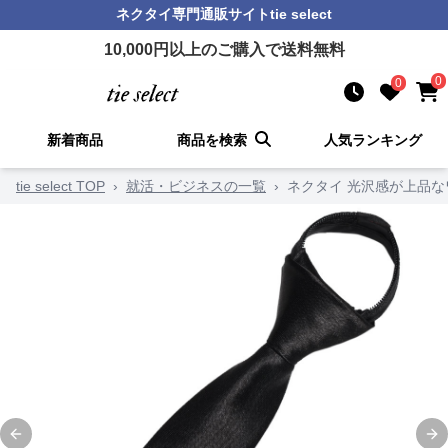
ネクタイ
専門通販サイト
tie select
10,000
円以上のご購入で送料無料
0
0
新着商品
商品を検索
人気ランキング
tie select TOP
›
就活・ビジネスの一覧
›
ネクタイ 光沢感が上品
Previous slide
Ne