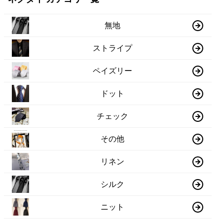
無地
ストライプ
ペイズリー
ドット
チェック
その他
リネン
シルク
ニット