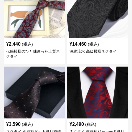
¥
2,440
¥
14,460
(税込)
(税込)
伝統模様のひと味違った上質ネ
波紋流水 高級模様ネクタイ
クタイ
¥
3,590
¥
2,490
(税込)
(税込)
ネクタイ 小紋柄ドット織り模様
ネクタイ 薔薇柄ジャカード織り