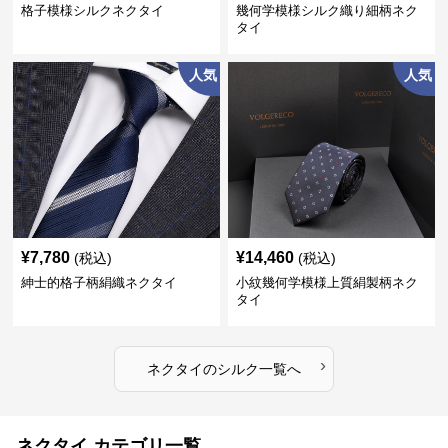
格子模様シルクネクタイ
幾何学模様シルク織り細柄ネク
タイ
人気
人気
¥
7,780
¥
14,460
(税込)
(税込)
紳士的格子柄絹織ネクタイ
小紋幾何学模様上質絹製柄ネク
タイ
›
ネクタイ
の
シルク
一覧へ
ネクタイ カテゴリ一覧