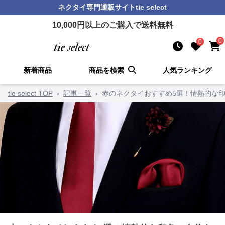
ネクタイ
専門通販サイト
tie select
10,000
円以上のご購入で送料無料
0
0
新着商品
商品を検索
人気ランキング
tie select TOP
›
記事一覧
›
赤のネクタイおすすめ5選！情熱的な