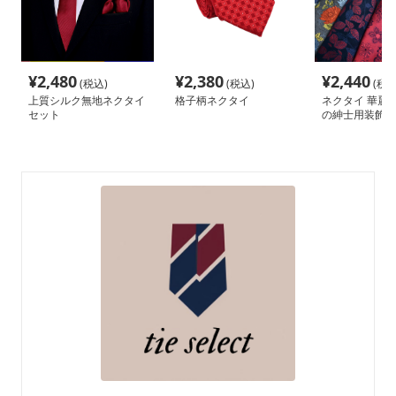
¥
2,480
¥
2,380
¥
2,440
(税込)
(税込)
(税込
上質シルク無地ネクタイ
格子柄ネクタイ
ネクタイ 華麗
セット
の紳士用装飾品