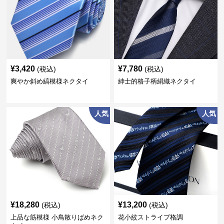
¥
3,420
¥
7,780
(税込)
(税込)
爽やか斜め縞模様ネクタイ
紳士的格子柄絹織ネクタイ
人気
人気
¥
18,280
¥
13,200
(税込)
(税込)
上品な筋模様 小鳥散りばめネク
花小紋ストライプ格調