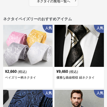
›
ネクタイ
の
無地
一覧へ
ネクタイペイズリーのおすすめアイテム
人気
人気
¥
2,660
¥
9,460
(税込)
(税込)
ペイズリー柄ネクタイ
優雅な曲線模様 縞ネクタイ
人気
人気