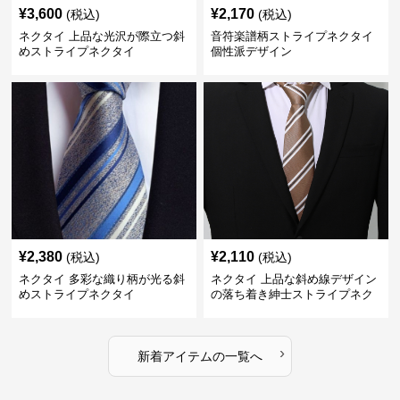
¥
3,600
¥
2,170
(税込)
(税込)
ネクタイ 上品な光沢が際立つ斜
音符楽譜柄ストライプネクタイ
めストライプネクタイ
個性派デザイン
¥
2,380
¥
2,110
(税込)
(税込)
ネクタイ 多彩な織り柄が光る斜
ネクタイ 上品な斜め線デザイン
めストライプネクタイ
の落ち着き紳士ストライプネク
タイ
›
新着アイテムの一覧へ