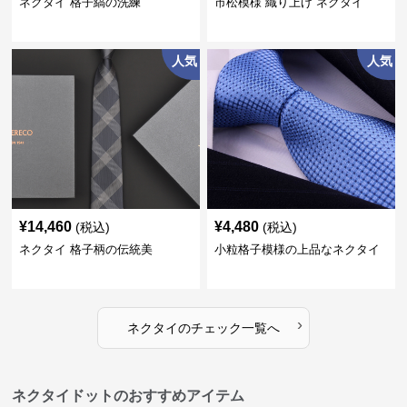
ネクタイ 格子縞の洗練
市松模様 織り上げ ネクタイ
人気
人気
¥
14,460
¥
4,480
(税込)
(税込)
ネクタイ 格子柄の伝統美
小粒格子模様の上品なネクタイ
›
ネクタイ
の
チェック
一覧へ
ネクタイドットのおすすめアイテム