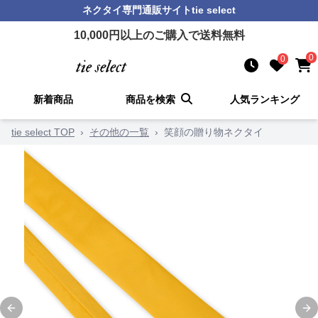
ネクタイ
専門通販サイト
tie select
10,000
円以上のご購入で送料無料
0
0
新着商品
商品を検索
人気ランキング
tie select TOP
›
その他の一覧
›
笑顔の贈り物ネクタイ
Previous slide
Ne