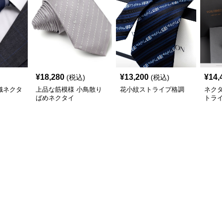
¥
18,280
¥
13,200
¥
14,
(税込)
(税込)
織ネクタ
上品な筋模様 小鳥散り
花小紋ストライプ格調
ネク
ばめネクタイ
トラ