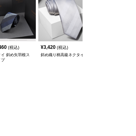
460
¥
3,420
¥
3,420
(税込)
(税込)
(税込)
タイ 斜め矢羽根ス
斜め織り柄高級ネクタイ
ネクタイ 紳士格調 斜線
イプ
模様