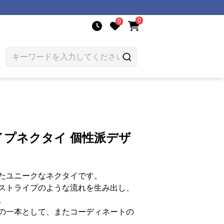
0
0
イプネクタイ 個性派デザ
たユニークなネクタイです。
ストライプのような流れを生み出し、
。
の一本として、またコーディネートの