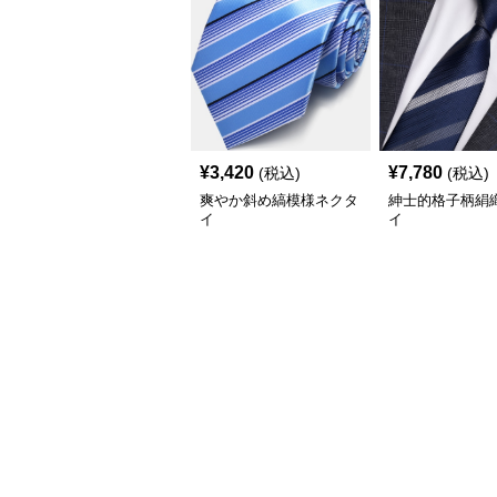
¥
3,420
¥
7,780
(税込)
(税込)
爽やか斜め縞模様ネクタ
紳士的格子柄絹
イ
イ