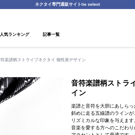
ネクタイ
専門通販サイト
tie select
人気ランキング
記事一覧
音符楽譜柄ストライプネクタイ 個性派デザイン
音符楽譜柄ストラ
イン
楽譜と音符を大胆にあしらっ
斜めに走る五線譜のラインが
リズミカルな印象を与えます
音楽を愛する方へのこだわり
アクセントとして最適です。