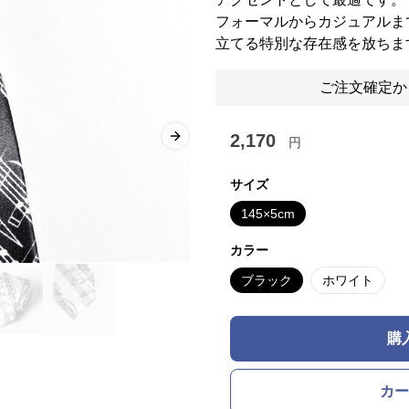
フォーマルからカジュアルま
立てる特別な存在感を放ちま
ご注文確定か
2,170
円
Next slide
サイズ
145×5cm
カラー
ブラック
ホワイト
購
カー