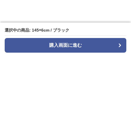
選択中の商品: 145×6cm / ブラック
選択中の商品: 145×6cm / ブラック
購入画面に進む
購入画面に進む
tie select
について