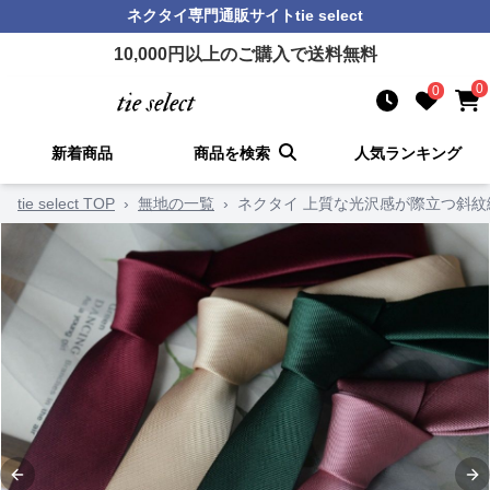
ネクタイ
専門通販サイト
tie select
10,000
円以上のご購入で送料無料
0
0
新着商品
商品を検索
人気ランキング
tie select TOP
›
無地の一覧
›
ネクタイ 上質な光沢感が際立つ斜
Previous slide
Ne