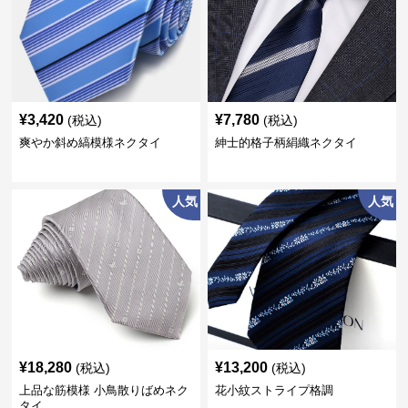
¥
3,420
¥
7,780
(税込)
(税込)
爽やか斜め縞模様ネクタイ
紳士的格子柄絹織ネクタイ
人気
人気
¥
18,280
¥
13,200
(税込)
(税込)
上品な筋模様 小鳥散りばめネク
花小紋ストライプ格調
タイ