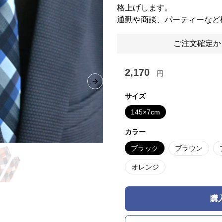
格上げします。
通勤や商談、パーティーなど
ご注文確定か
2,170
円
Next slide
サイズ
145×7cm
カラー
ブラック
ブラウン
オレンジ
購