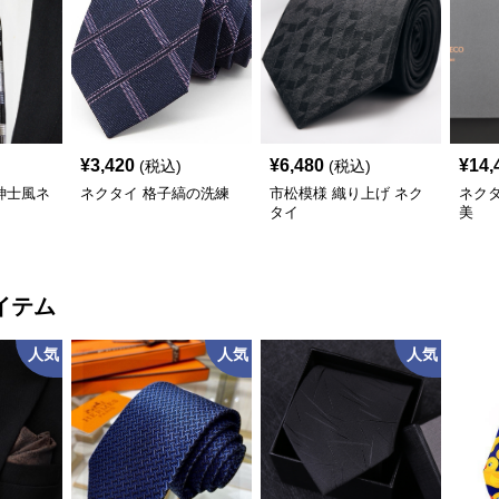
¥
3,420
¥
6,480
¥
14,
(税込)
(税込)
紳士風ネ
ネクタイ 格子縞の洗練
市松模様 織り上げ ネク
ネク
タイ
美
イテム
人気
人気
人気