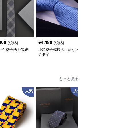
460
¥
4,480
¥
3,420
(税込)
(税込)
(税込)
タイ 格子柄の伝統
小粒格子模様の上品なネ
ネクタイ 格子模様の高
クタイ
級感漂う紳士用装飾品
もっと見る
人気
人気
人