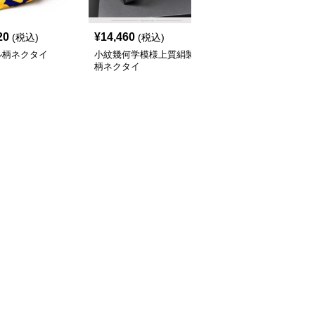
20
¥
14,460
¥
14,460
(税込)
(税込)
(税込)
ル柄ネクタイ
小紋幾何学模様上質絹製
ネクタイ 飛翔する燕の
柄ネクタイ
シルエット柄