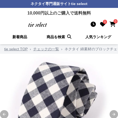
ネクタイ
専門通販サイト
tie select
10,000
円以上のご購入で送料無料
0
0
新着商品
商品を検索
人気ランキング
tie select TOP
›
チェックの一覧
›
ネクタイ 綿素材のブロックチ
Previous slide
Ne