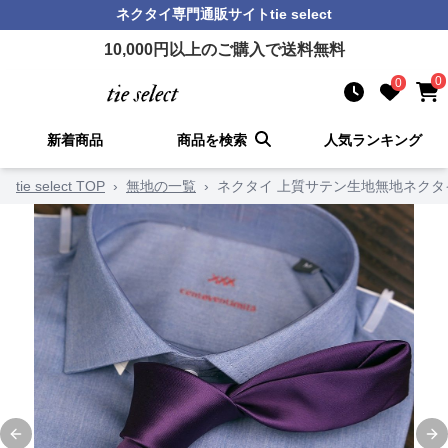
ネクタイ
専門通販サイト
tie select
10,000
円以上のご購入で送料無料
0
0
新着商品
商品を検索
人気ランキング
tie select TOP
›
無地の一覧
›
ネクタイ 上質サテン生地無地ネクタ
Previous slide
Ne