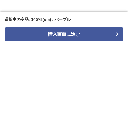
選択中の商品: 145×8(cm) / パープル
選択中の商品: 145×8(cm) / パープル
購入画面に進む
購入画面に進む
tie select
について
会社概要