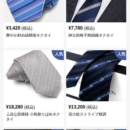
¥
3,420
¥
7,780
(税込)
(税込)
爽やか斜め縞模様ネクタイ
紳士的格子柄絹織ネクタイ
人気
人気
¥
18,280
¥
13,200
(税込)
(税込)
上品な筋模様 小鳥散りばめネク
花小紋ストライプ格調
タイ