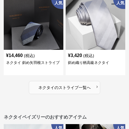
人気
人気
¥
14,460
¥
3,420
(税込)
(税込)
ネクタイ 斜め矢羽根ストライプ
斜め織り柄高級ネクタイ
›
ネクタイ
の
ストライプ
一覧へ
ネクタイペイズリーのおすすめアイテム
人気
人気