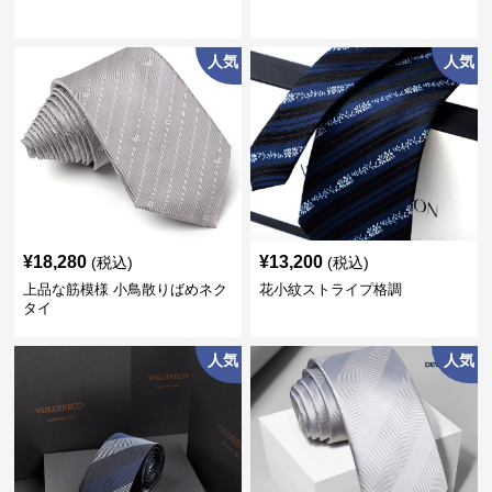
人気
人気
¥
18,280
¥
13,200
(税込)
(税込)
上品な筋模様 小鳥散りばめネク
花小紋ストライプ格調
タイ
人気
人気