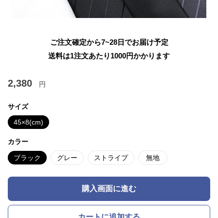
ご注文確定から7~28日でお届け予定
送料は1注文あたり
1000
円かかります
2,380
円
サイズ
45×8(cm)
カラー
ブラック
グレー
ストライプ
無地
購入画面に進む
カートに追加する