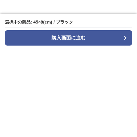
選択中の商品: 45×8(cm) / ブラック
選択中の商品: 45×8(cm) / ブラック
購入画面に進む
購入画面に進む
tie select
について
会社概要