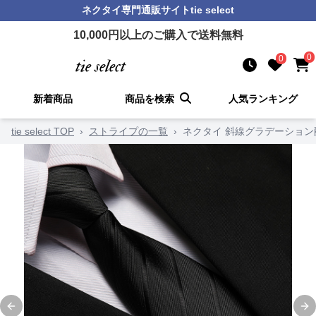
ネクタイ
専門通販サイト
tie select
10,000
円以上のご購入で送料無料
0
0
新着商品
商品を検索
人気ランキング
tie select TOP
›
ストライプの一覧
›
ネクタイ 斜線グラデーショ
Previous slide
Ne