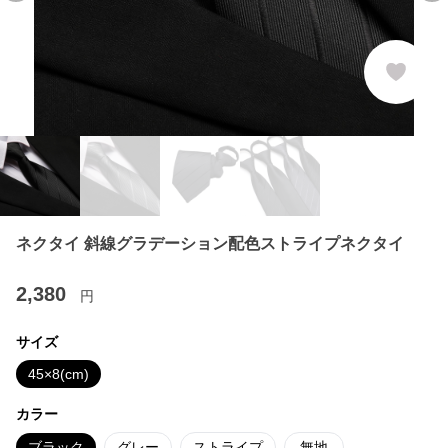
ネクタイ 斜線グラデーション配色ストライプネクタイ
2,380
円
サイズ
45×8(cm)
カラー
ブラック
グレー
ストライプ
無地