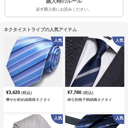
購入時のルール
必ず購入前にお読みください。
ネクタイストライプの人気アイテム
人気
人気
¥
3,420
¥
7,780
(税込)
(税込)
爽やか斜め縞模様ネクタイ
紳士的格子柄絹織ネクタイ
人気
人気