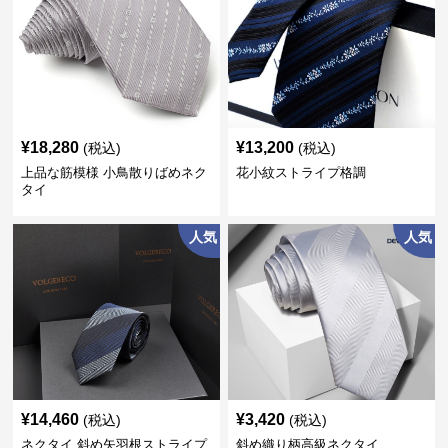
¥
18,280
¥
13,200
(税込)
(税込)
上品な筋模様 小鳥散りばめネク
花小紋ストライプ格調
タイ
人気
人気
¥
14,460
¥
3,420
(税込)
(税込)
ネクタイ 斜め矢羽根ストライプ
斜め織り柄高級ネクタイ