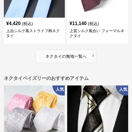
¥
4,420
¥
11,140
(税込)
(税込)
上品シルク風ストライプ柄ネク
上質シルク風合い フォーマルネ
タイ
クタイ
›
ネクタイ
の
無地
一覧へ
ネクタイペイズリーのおすすめアイテム
人気
人気