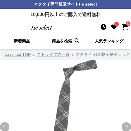
ネクタイ
専門通販サイト
tie select
10,000
円以上のご購入で送料無料
0
0
新着商品
商品を検索
人気ランキング
tie select TOP
›
ストライプの一覧
›
ネクタイ 斜め格子柄チェッ
Previous slide
Ne