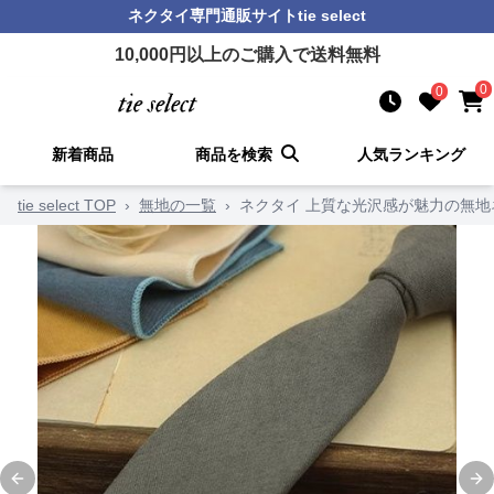
ネクタイ
専門通販サイト
tie select
10,000
円以上のご購入で送料無料
0
0
新着商品
商品を検索
人気ランキング
tie select TOP
›
無地の一覧
›
ネクタイ 上質な光沢感が魅力の無地
Previous slide
Ne