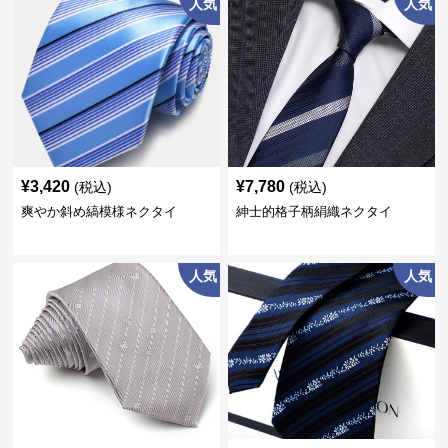
人気
人気
¥
3,420
¥
7,780
(税込)
(税込)
爽やか斜め縞模様ネクタイ
紳士的格子柄絹織ネクタイ
人気
人気