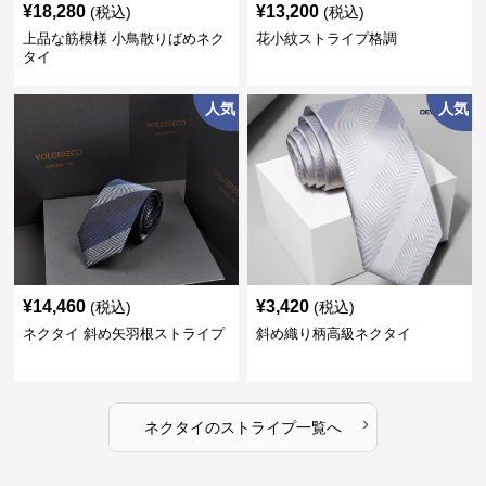
¥
18,280
¥
13,200
(税込)
(税込)
上品な筋模様 小鳥散りばめネク
花小紋ストライプ格調
タイ
人気
人気
¥
14,460
¥
3,420
(税込)
(税込)
ネクタイ 斜め矢羽根ストライプ
斜め織り柄高級ネクタイ
›
ネクタイ
の
ストライプ
一覧へ