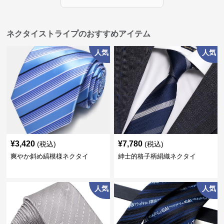
ネクタイストライプのおすすめアイテム
人気
人気
¥
3,420
¥
7,780
(税込)
(税込)
爽やか斜め縞模様ネクタイ
紳士的格子柄絹織ネクタイ
人気
人気