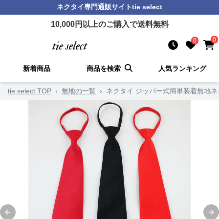
ネクタイ
専門通販サイト
tie select
10,000
円以上のご購入で送料無料
0
0
新着商品
商品を検索
人気ランキング
tie select TOP
›
無地の一覧
›
ネクタイ ジッパー式簡単装着無地ネ
Previous slide
Ne