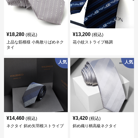
¥
18,280
¥
13,200
(税込)
(税込)
上品な筋模様 小鳥散りばめネク
花小紋ストライプ格調
タイ
人気
人気
¥
14,460
¥
3,420
(税込)
(税込)
ネクタイ 斜め矢羽根ストライプ
斜め織り柄高級ネクタイ