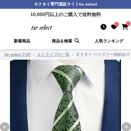
ネクタイ
専門通販サイト
tie select
10,000
円以上のご購入で送料無料
0
0
新着商品
商品を検索
人気ランキング
tie select TOP
›
ストライプの一覧
›
ネクタイ ペイズリー柄斜め
Previous slide
Ne