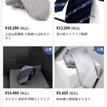
¥
18,280
¥
13,200
(税込)
(税込)
上品な筋模様 小鳥散りばめネク
花小紋ストライプ格調
タイ
人気
人気
¥
14,460
¥
3,420
(税込)
(税込)
ネクタイ 斜め矢羽根ストライプ
斜め織り柄高級ネクタイ