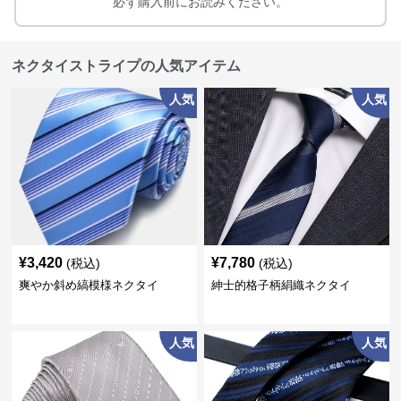
必ず購入前にお読みください。
ネクタイストライプの人気アイテム
人気
人気
¥
3,420
¥
7,780
(税込)
(税込)
爽やか斜め縞模様ネクタイ
紳士的格子柄絹織ネクタイ
人気
人気