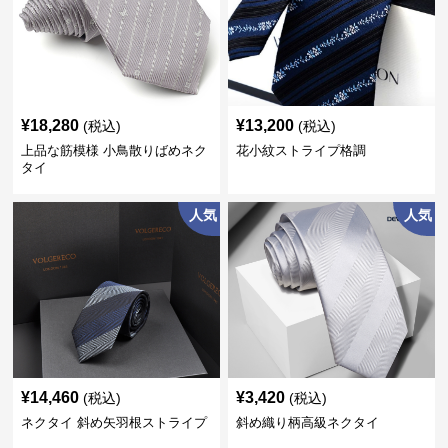
¥
18,280
¥
13,200
(税込)
(税込)
上品な筋模様 小鳥散りばめネク
花小紋ストライプ格調
タイ
人気
人気
¥
14,460
¥
3,420
(税込)
(税込)
ネクタイ 斜め矢羽根ストライプ
斜め織り柄高級ネクタイ