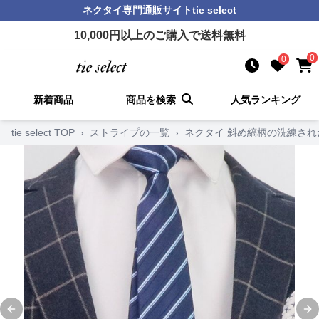
ネクタイ
専門通販サイト
tie select
10,000
円以上のご購入で送料無料
0
0
新着商品
商品を検索
人気ランキング
tie select TOP
›
ストライプの一覧
›
ネクタイ 斜め縞柄の洗練さ
Previous slide
Ne