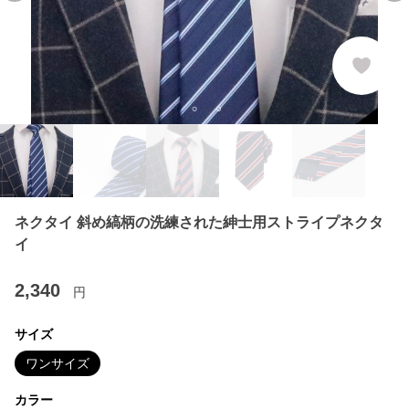
ネクタイ 斜め縞柄の洗練された紳士用ストライプネクタ
イ
2,340
円
サイズ
ワンサイズ
カラー