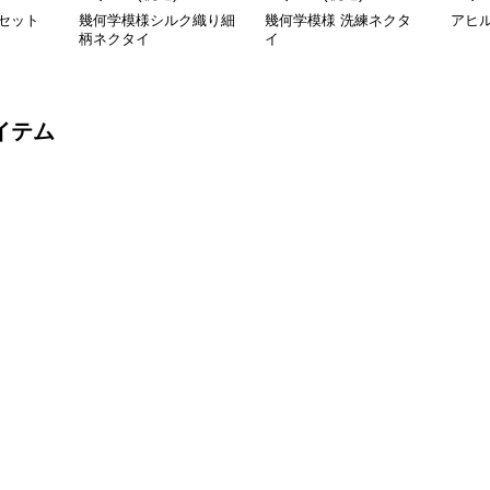
セット
幾何学模様シルク織り細
幾何学模様 洗練ネクタ
アヒ
柄ネクタイ
イ
イテム