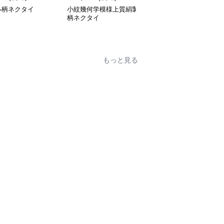
ル柄ネクタイ
小紋幾何学模様上質絹製
ネクタイ 飛翔する燕の
柄ネクタイ
シルエット柄
もっと見る