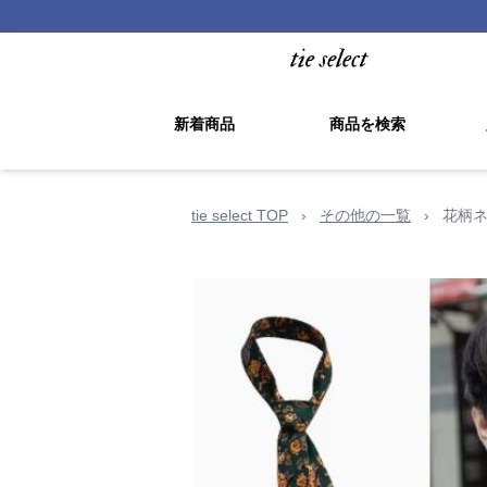
新着商品
商品を検索
tie select TOP
›
その他の一覧
›
花柄ネ