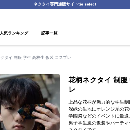
ネクタイ
専門通販サイト
tie select
人気ランキング
記事一覧
クタイ 制服 学生 高校生 仮装 コスプレ
花柄ネクタイ 制服 
レ
上品な花柄が魅力的な学生制
深緑の生地にオレンジ系の花
学園祭などのイベントに最適
男子学生風の仮装やパーティ
ネクタイです。