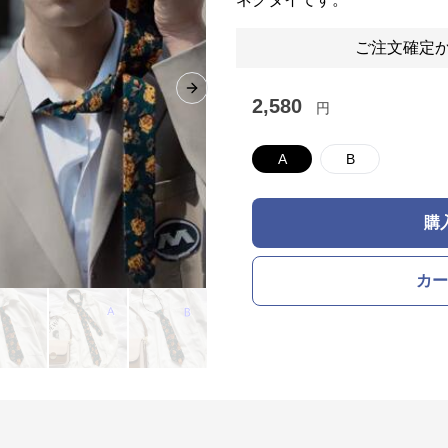
ご注文確定か
Next slide
2,580
円
A
B
購
カー