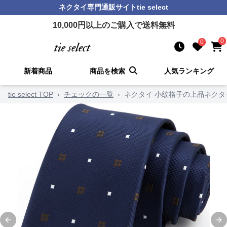
ネクタイ
専門通販サイト
tie select
10,000
円以上のご購入で送料無料
0
0
新着商品
商品を検索
人気ランキング
tie select TOP
›
チェックの一覧
›
ネクタイ 小紋格子の上品ネクタ
Previous slide
Ne