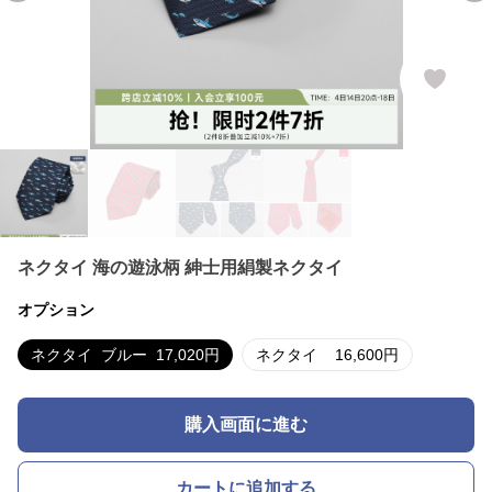
ネクタイ 海の遊泳柄 紳士用絹製ネクタイ
オプション
ネクタイ
ブルー
17,020
円
ネクタイ
16,600
円
購入画面に進む
カートに追加する