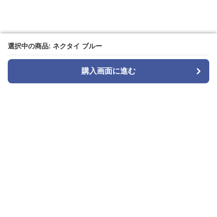
選択中の商品: ネクタイ ブルー
選択中の商品: ネクタイ ブルー
購入画面に進む
購入画面に進む
tie select
について