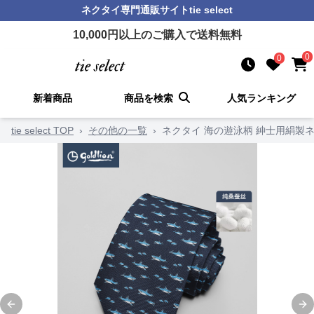
ネクタイ
専門通販サイト
tie select
10,000
円以上のご購入で送料無料
0
0
新着商品
商品を検索
人気ランキング
tie select TOP
›
その他の一覧
›
ネクタイ 海の遊泳柄 紳士用絹製
Previous slide
Ne