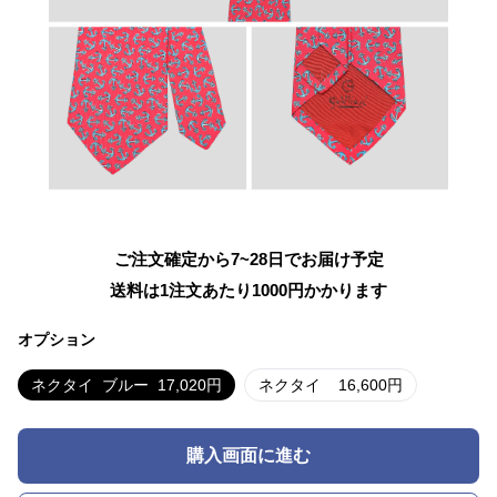
ご注文確定から7~28日でお届け予定
送料は1注文あたり
1000
円かかります
オプション
ネクタイ
ブルー
17,020
円
ネクタイ
16,600
円
購入画面に進む