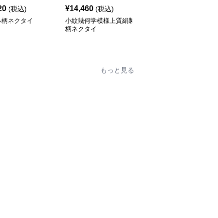
20
¥
14,460
¥
14,460
(税込)
(税込)
(税込)
ル柄ネクタイ
小紋幾何学模様上質絹製
ネクタイ 飛翔する燕の
柄ネクタイ
シルエット柄
もっと見る