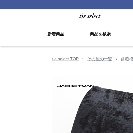
新着商品
商品を検索
tie select TOP
›
その他の一覧
›
薔薇