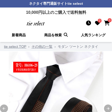
ネクタイ
専門通販サイト
tie select
10,000
円以上のご購入で送料無料
0
0
新着商品
商品を検索
人気ランキング
tie select TOP
›
その他の一覧
›
モダン ツートン ネクタイ
Previous slide
Ne