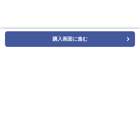
購入画面に進む
購入画面に進む
tie select
について
会社概要