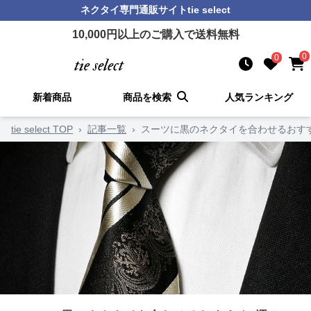
ネクタイ
専門通販サイト
tie select
10,000
円以上のご購入で送料無料
0
0
新着商品
商品を検索
人気ランキング
tie select TOP
›
記事一覧
›
スーツに黒のネクタイを合わせるおす