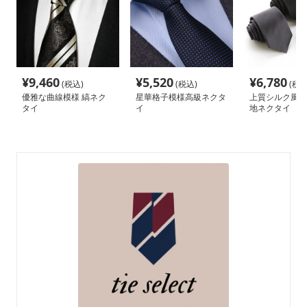
¥
9,460
¥
5,520
¥
6,780
(税込)
(税込)
(税込
優雅な曲線模様 縞ネク
星華格子模様高級ネクタ
上質シルク風 
タイ
イ
地ネクタイ