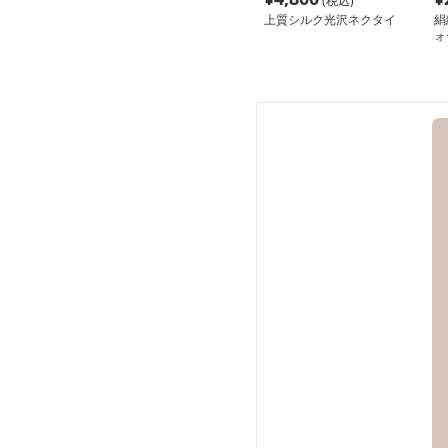
(税込)
上質シルク光沢ネクタイ
絹
ォ